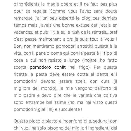
d’ingrédients la magie opère et il ne faut pas plus
pour se régaler
.
Comme vous l’avez sans doute
remarqué
,
j’ai un peu déserté le blog ces derniers
temps mais j’avais une bonne excuse car j’étais en
vacances
,
et puis il y a eu le rush de la rentrée
…
bref
c’est passé maintenant alors je suis tout à vous
!
Bon, non mentiremo pomodori arrostiti questa è la
vita, con il pane o come qui con la pasta è il tipo di
cosa a cui non resisto a lungo (inoltre, ho fatto
scorta
pomodoro confit
nel frigo). Per questa
ricetta la pasta deve essere cotta al dente e i
pomodorini devono essere scelti con cura (il
migliore del mondo), le mie vengono dall'orto di
mio padre e devo dire che le varietà che coltiva
sono entrambe bellissime (no, ma hai visto questi
pomodorini gialli !!!) e succulente !
Questo piccolo piatto è inconfondibile, sedurrai con
chi vuoi, ha solo bisogno dei migliori ingredienti del