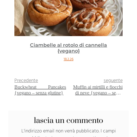
Ciambelle al rotolo di cannella
{vegano}
18.2.26
Precedente
seguente
Buckwheat Pancakes
Muffin ai mirtilli e fiocchi
{vegano – senza glutine}
di neve {vegano – senza
glutine}
lascia un commento
L'indirizzo email non verrà pubblicato.
I campi