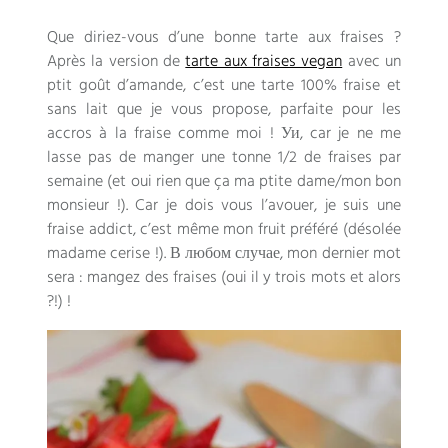
Que diriez-vous d’une bonne tarte aux fraises
?
Après la version de
tarte aux fraises vegan
avec un
ptit goût d’amande
,
c’est une tarte
100%
fraise et
sans lait que je vous propose
,
parfaite pour les
accros à la fraise comme moi
! Уи,
car je ne me
lasse pas de manger une tonne
1/2
de fraises par
semaine
(
et oui rien que ça ma ptite dame/mon bon
monsieur
!).
Car je dois vous l’avouer
,
je suis une
fraise addict
,
c’est même mon fruit préféré
(
désolée
madame cerise
!). В любом случае,
mon dernier mot
sera
:
mangez des fraises
(
oui il y trois mots et alors
?!) !