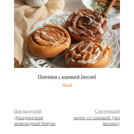
Пончики с корицей {веган}
18.2.26
Предыдущий
Следующий
Декадентский
пирог со спаржей {без
шоколадный брауни
молока}