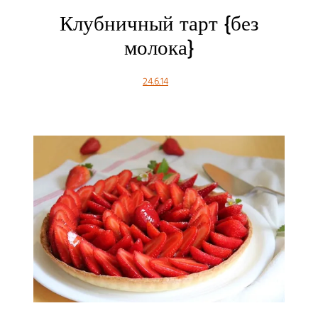
Клубничный тарт {без
молока}
24.6.14