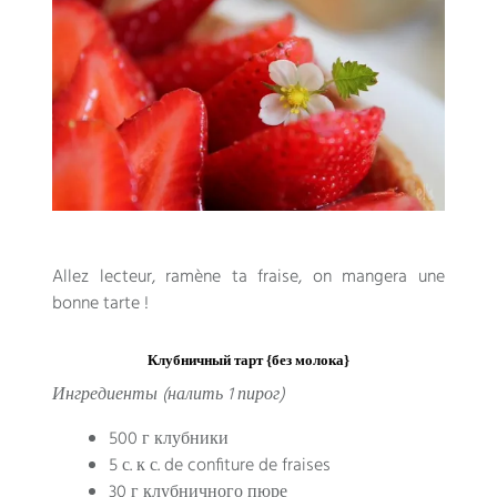
Allez lecteur
,
ramène ta fraise
,
on mangera une
bonne tarte
!
Клубничный тарт {без молока}
Ингредиенты (налить 1 пирог)
500 г клубники
5 с. к с.
de confiture de fraises
30 г клубничного пюре