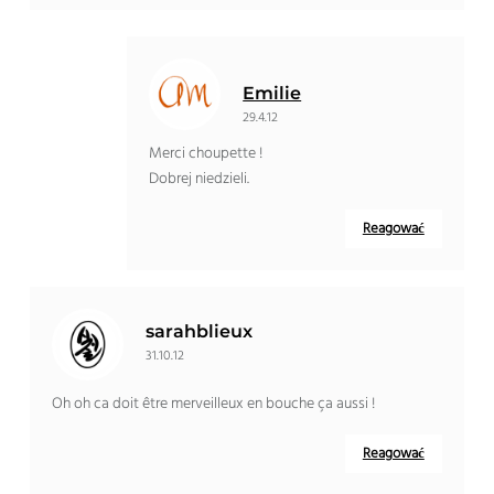
Emilie
29.4.12
Merci choupette
!
Dobrej niedzieli.
Reagować
sarahblieux
31.10.12
Oh oh ca doit être merveilleux en bouche ça aussi
!
Reagować