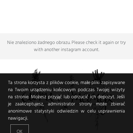
Nie znaleziono żadnego obrazu.
Please check it again or try
with another instagram account
.
Ta strona korzysta z plików cookie, małe pliki zapisywane
na Twoim urządzeniu końcowym podczas Twojej wizyty
na stronie. Możesz przyjąć lub odrzucić ich depozyt. Jeśli
je zaakceptujesz, administrator strony może zbierać
anonimowe statystyki odwiedzin w celu usprawnienia
nawigacji.
OK