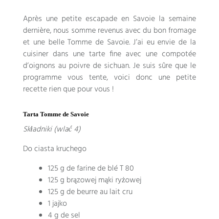
Après une petite escapade en Savoie la semaine
dernière
,
nous somme revenus avec du bon fromage
et une belle Tomme de Savoie
.
J’ai eu envie de la
cuisiner dans une tarte fine avec une compotée
d’oignons au poivre de sichuan
.
Je suis sûre que le
programme vous tente
,
voici donc une petite
recette rien que pour vous
!
Tarta Tomme de Savoie
Składniki (wlać 4)
Do ciasta kruchego
125
g de farine de blé T
80
125 g brązowej mąki ryżowej
125
g de beurre au lait cru
1 jajko
4 g de sel