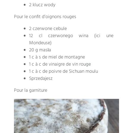
2 klucz wody
Pour le confit d’oignons rouges
2 czerwone cebule
12 cl czerwonego wina (
ici une
Mondeuse
)
20 g masła
1
c à s de miel de montagne
1
c à c de vinaigre de vin rouge
1
c à c de poivre de Sichuan moulu
Sprzedajesz
Pour la garniture