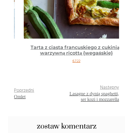
Tarta z ciasta francuskiego z cukinią i
warzywną ricottą {wegańskie}
6.7.22
Następny
Poprzedni
Lasagne z dynią spaghetti,
Omlet
ser kozi i mozzarella
zostaw komentarz