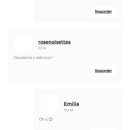
Responder
rosenoisettes
7.3.14
Decadente y delicioso !
Responder
Emilia
10.3.14
Oh si 😉