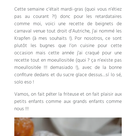
Cette semaine c’était mardi-gras
(
quoi vous n’étiez
pas au courant
?!)
donc pour les retardataires
comme moi
,
voici une recette de beignets de
carnaval venue tout droit d’Autriche
,
j’ai nommé les
Krapfen
(
à mes souhaits
!). Por nosotros,
ce sont
plutôt les bugnes que l’on cuisine pour cette
occasion mais cette année j’ai craqué pour une
recette tout en moeullositée
(quoi ?
ça n’existe pas
moeullositée
!!! demasiado !),
avec de la bonne
confiture dedans et du sucre glace dessus
…sí lo sé,
solo eso !
Vamos,
on fait péter la friteuse et on fait plaisir aux
petits enfants comme aux grands enfants comme
nous
!!!