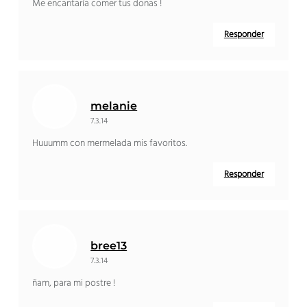
Me encantaría comer tus donas !
Responder
melanie
7.3.14
Huuumm con mermelada mis favoritos.
Responder
bree13
7.3.14
ñam, para mi postre !