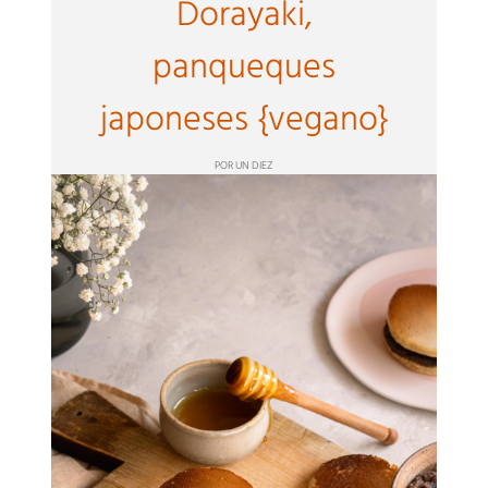
Dorayaki,
panqueques
japoneses {vegano}
POR UN DIEZ