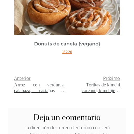
no}
Pastel de arándanos {vegano}
22.9.25
Anterior
Próximo
Arroz con verduras,
Tortitas de kimchi
calabaza, castañas y
coreano, kimchijeon
espinacas {vegano – sin
{vegano}
gluten}
Deja un comentario
su dirección de correo electrónico no será