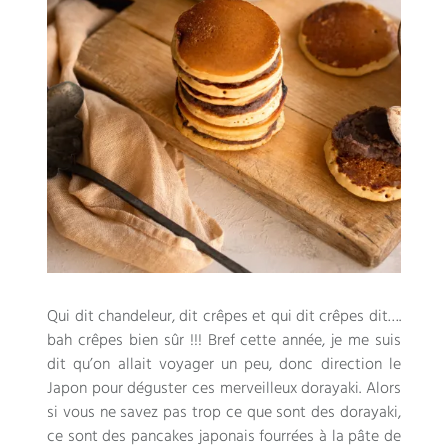
Qui dit chandeleur
,
dit crêpes et qui dit crêpes dit
….
bah crêpes bien sûr
!!!
Bref cette année
,
je me suis
dit qu’on allait voyager un peu
,
donc direction le
Japon pour déguster ces merveilleux dorayaki
.
Alors
si vous ne savez pas trop ce que sont des dorayaki
,
ce sont des pancakes japonais fourrées à la pâte de