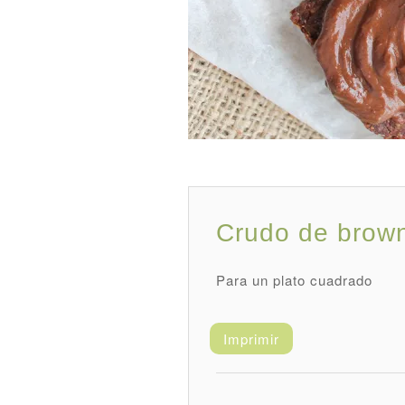
Crudo de brown
Para un plato cuadrado
Imprimir
Registro