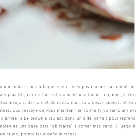
 gourmandise saine à laquelle je n’avais pas encore succombé
.
Je
ber plus tôt
,
car ce truc est vraiment une tuerie
… no,
non je n’ex
ttes medjols
,
de noix et de cacao cru
… sólo cosas buenas,
et en 
utées
, oui,
j’essaye de vous maintenir en forme
(y yo también)
ava
 d’année
!!!
Le brownie cru est donc un allié parfait pour reprend
ambién es una base para “obligarte” a comer más sano. Y luego ir
e crudo, pronto les enseño la receta.