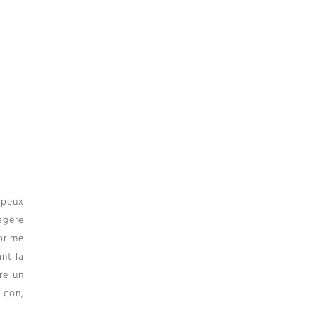
 peux
agère
prime
nt la
re un
 con,