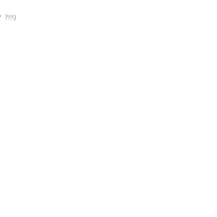
?!!!)