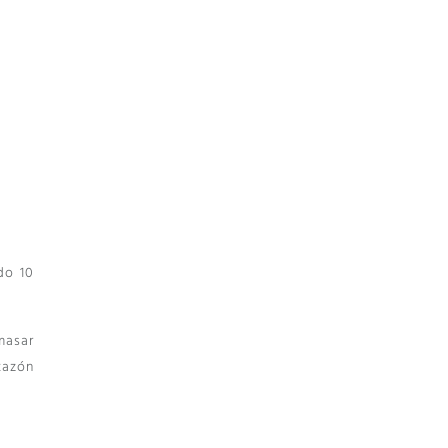
do 10
masar
tazón