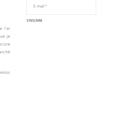
e l’ai
que je
encore
marché
memos