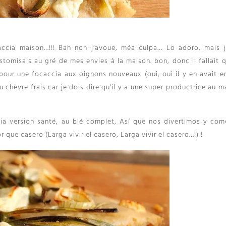
caccia maison
…!!!
Bah non j’avoue
,
méa culpa
… Lo adoro,
mais j
ustomisais au gré de mes envies à la maison
. bon,
donc il fallait 
pour une focaccia aux oignons nouveaux
(oui,
oui il y en avait 
u chèvre frais car je dois dire qu’il y a une super productrice au 
ia version santé
,
au blé complet
, Así que nos divertimos y co
que casero (Larga vivir el casero, Larga vivir el casero…!) !