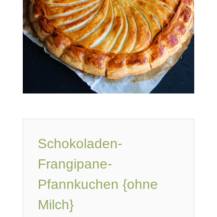
Schokoladen-
Frangipane-
Pfannkuchen {ohne
Milch}