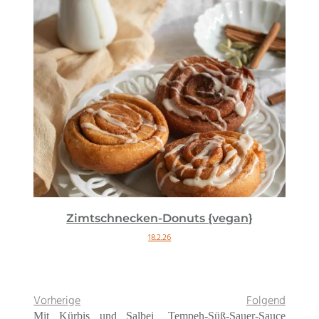
Zimtschnecken-Donuts {vegan}
18.2.26
Vorherige
Folgend
Mit Kürbis und Salbei
Tempeh-Süß-Sauer-Sauce