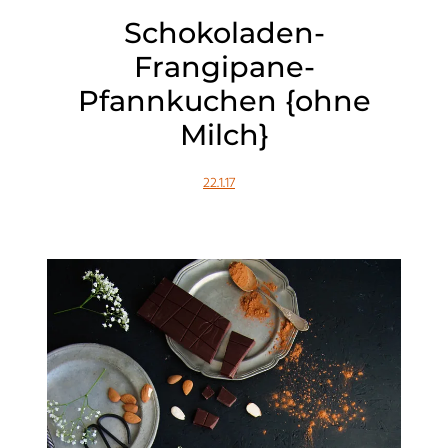
Schokoladen-
Frangipane-
Pfannkuchen {ohne
Milch}
22.1.17