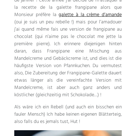
de janvier
!
Cette année j’ai décidé de m’attaquer à
la recette de la galette frangipane alors que
Monsieur préfère la
galette à la crème d’amande
(
oui je suis un peu rebelle
!)
mais pour l’amadouer
j’ai quand même fais une version de frangipane au
chocolat
(
qui n’aime pas le chocolat me jette la
première pierre
). Ich erinnere diejenigen hinten
daran, dass Frangipane eine Mischung aus
Mandelcreme und Gebäckcreme ist, und dies ist die
häufigste Version von Pfannkuchen. Du vermutest
also, Die Zubereitung der Frangipane-Galette dauert
etwas länger als die vereinfachte Version mit
Mandelcreme, ist aber auch ganz anders und
köstlicher (gleichzeitig mit Schokolade…) !
Als wäre ich ein Rebell (und auch ein bisschen ein
fauler Mensch) Ich habe keinen eigenen Blätterteig,
also falls du es jemals tust, Hut !