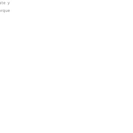
ate y
orque