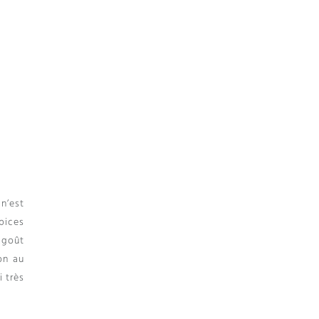
 n’est
pices
 goût
on au
i très