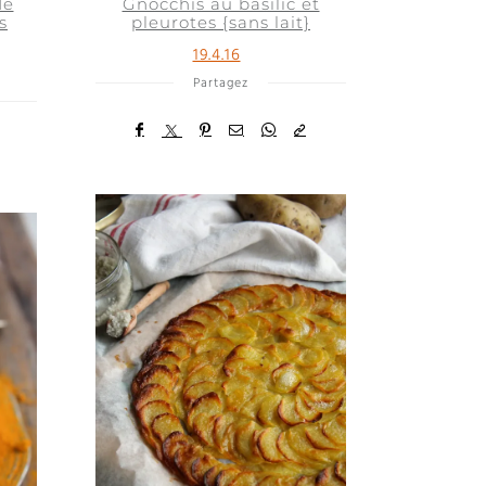
de
Gnocchis au basilic et
s
pleurotes {sans lait}
19.4.16
Partagez