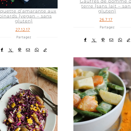
Gaufres de pomme 
terre {sans lait – san
quette d’amarante aux
gluten}
pinards {vegan – sans
26.7.17
gluten}
Partagez
27.12.17
Partagez