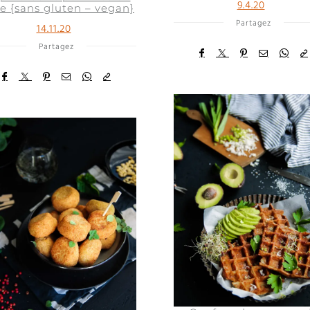
9.4.20
re {sans gluten – vegan}
Partagez
14.11.20
Partagez