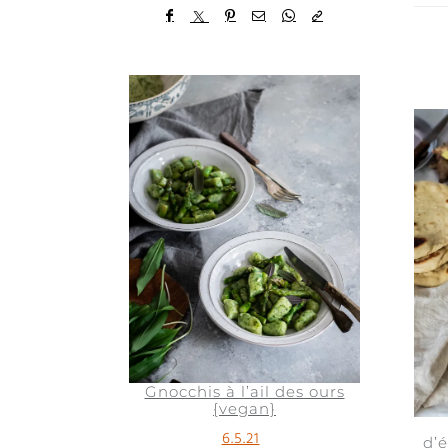
Gnocchis à l’ail des ours
{vegan}
6.5.21
d’