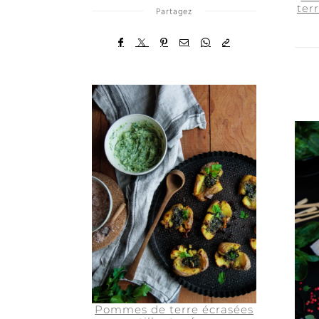
ter
Partagez
Pommes de terre écrasées