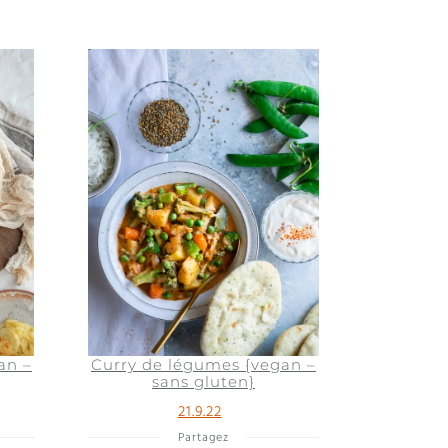
an –
Curry de légumes {vegan –
sans gluten}
21.9.22
Partagez