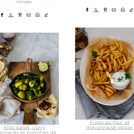
Partagez
Frites au four et
Aloo palak, curry
mayonnaise vegan
épinards et pommes de