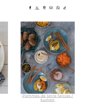
Pommes de terre farcies /
kumpir