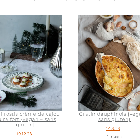
i röstis crème de cajou
Gratin dauphinois {veg
 raifort {vegan – sans
sans gluten}
gluten}
14.3.23
19.12.23
Partagez