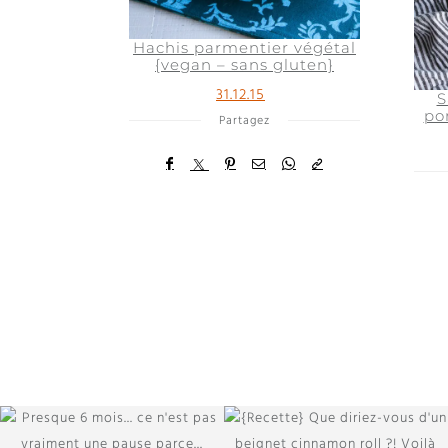
Hachis parmentier végétal
{vegan – sans gluten}
31.12.15
S
po
Partagez