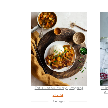
Tofu katsu curry {vegan}
Min
au
21.2.24
Partagez