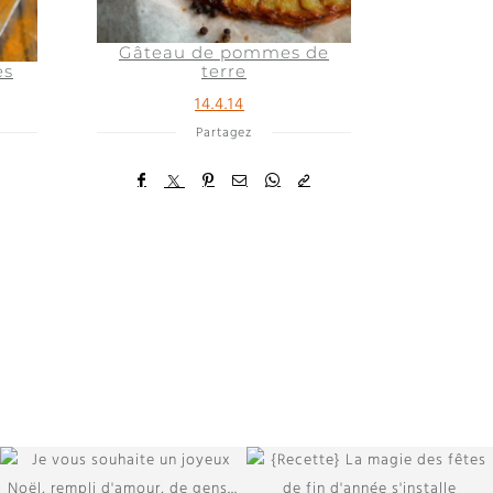
Gâteau de pommes de
es
terre
14.4.14
Partagez