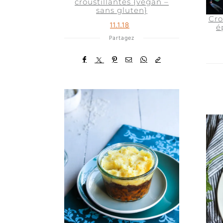
croustillantes {vegan –
sans gluten}
Cro
11.1.18
é
Partagez