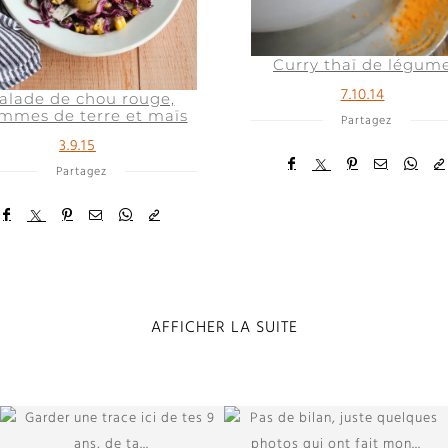
Curry thaï de légum
7.10.14
alade de chou rouge,
mmes de terre et maïs
Partagez
3.9.15
Partagez
AFFICHER LA SUITE