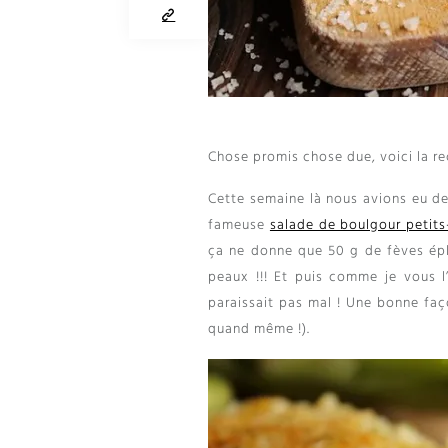
Chose promis chose due
,
voici la r
Cette semaine là nous avions eu d
fameuse
salade de boulgour petits
ça ne donne que
50
g de fèves ép
peaux
!!!
Et puis comme je vous l’
paraissait pas mal
!
Une bonne faç
quand même
!).