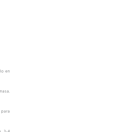
lo en
masa.
 para
. 3-4