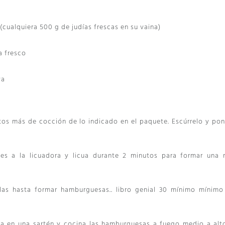
 (cualquiera 500 g de judías frescas en su vaina)
a fresco
va
tos más de cocción de lo indicado en el paquete. Escúrrelo y pon
tes a la licuadora y licua durante 2 minutos para formar una 
las hasta formar hamburguesas.. libro genial 30 mínimo mínimo
va en una sartén y cocina las hamburguesas a fuego medio a alto