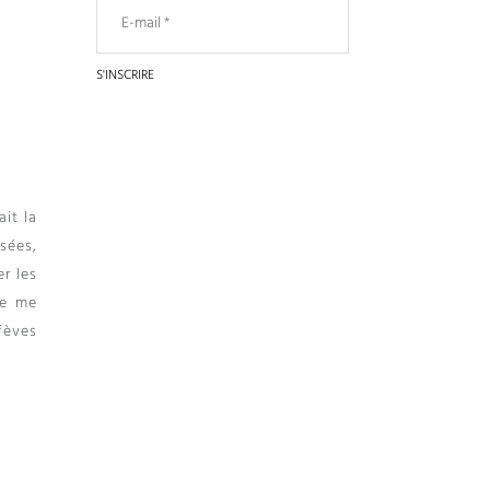
ait la
ssées
,
er les
te me
fèves