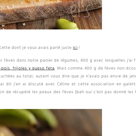
ecette dont je vous avais parlé juste
ici
!
es fèves dans notre panier de légumes
, 400
g avec lesquelles j’ai f
-pois
, frijoles y queso feta
.
Mais comme
400
g de fèves non éco
luchées au total
,
autant vous dire que je n’avais pas envie de jet
ai dit j’en ai discuté avec Céline et cette association en galet
on de récupéré les peaux des fèves
(
bah oui c’est pas donné les 