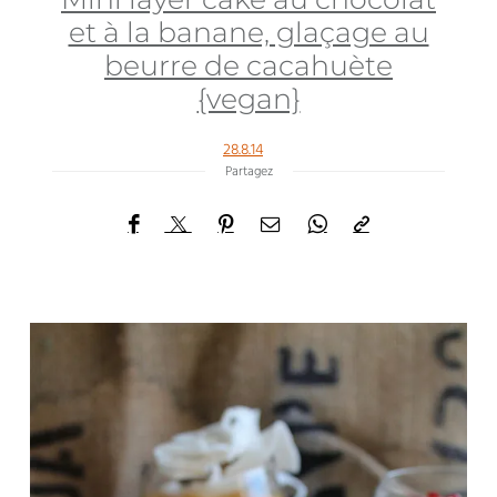
et à la banane, glaçage au
beurre de cacahuète
{vegan}
28.8.14
Partagez