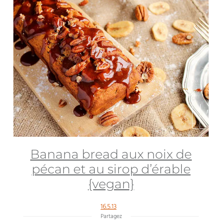
Banana bread aux noix de
pécan et au sirop d’érable
{vegan}
16.5.13
Partagez